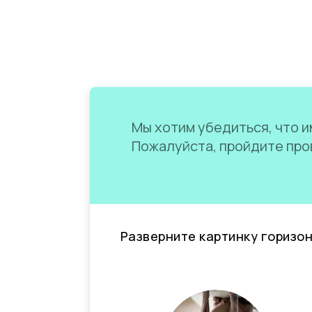
Мы хотим убедиться, что им
Пожалуйста, пройдите пров
Разверните картинку горизо