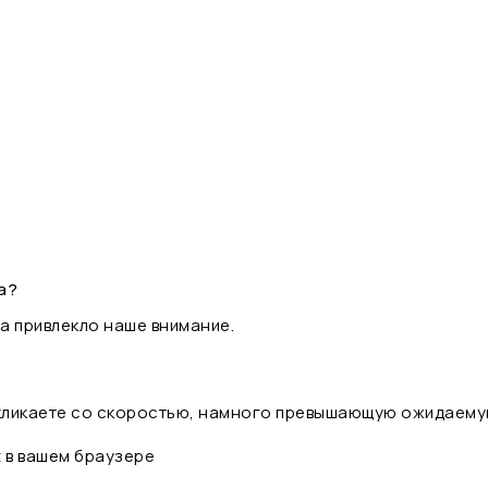
а?
а привлекло наше внимание.
 кликаете со скоростью, намного превышающую ожидаему
t в вашем браузере