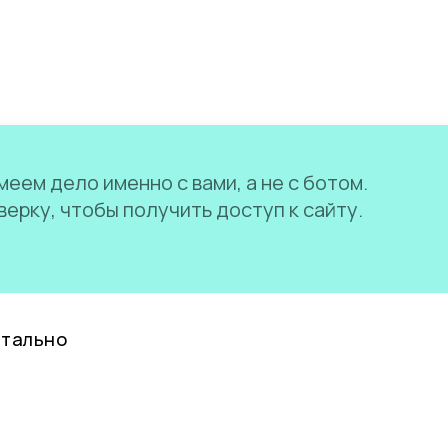
еем дело именно с вами, а не с ботом.
ерку, чтобы получить доступ к сайту.
нтально