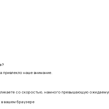
а?
а привлекло наше внимание.
 кликаете со скоростью, намного превышающую ожидаему
t в вашем браузере