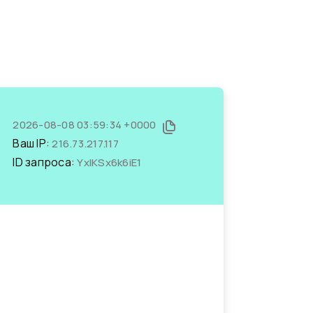
2026-08-08 03:59:34 +0000
Ваш IP:
216.73.217.117
ID запроса:
YxIKSx6k6iE1