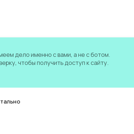
еем дело именно с вами, а не с ботом.
ерку, чтобы получить доступ к сайту.
нтально