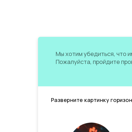
Мы хотим убедиться, что им
Пожалуйста, пройдите пров
Разверните картинку горизо