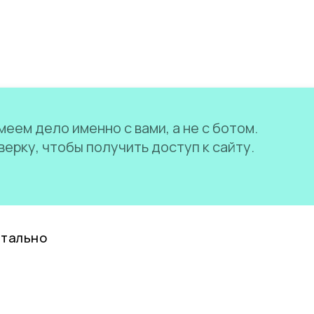
еем дело именно с вами, а не с ботом.
ерку, чтобы получить доступ к сайту.
нтально