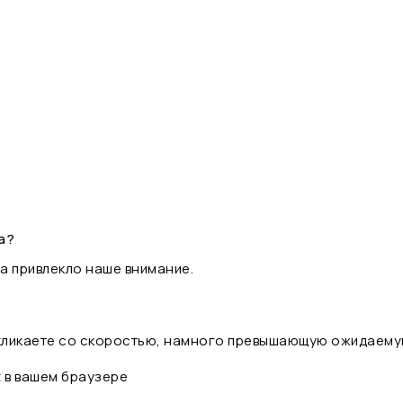
а?
а привлекло наше внимание.
 кликаете со скоростью, намного превышающую ожидаему
t в вашем браузере