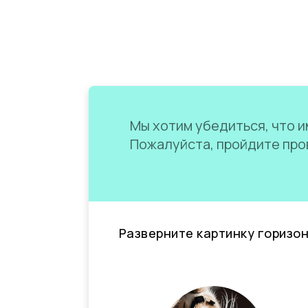
Мы хотим убедиться, что им
Пожалуйста, пройдите пров
Разверните картинку горизо