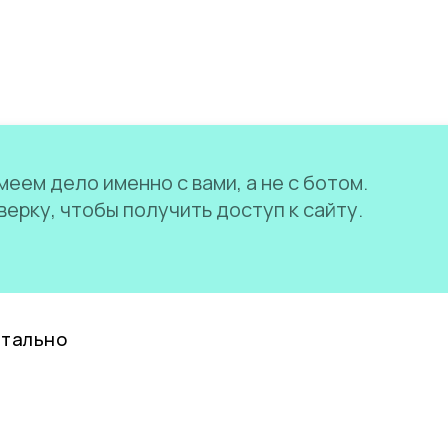
еем дело именно с вами, а не с ботом.
ерку, чтобы получить доступ к сайту.
нтально