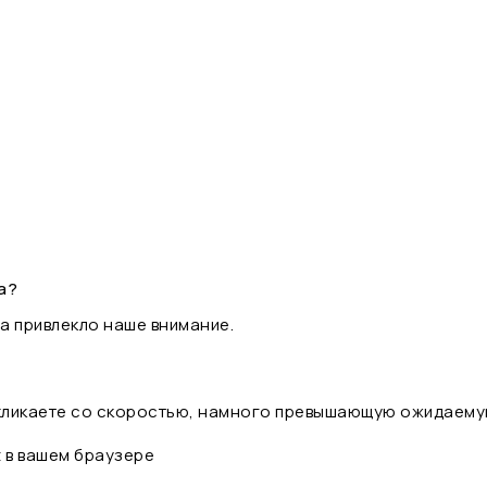
а?
а привлекло наше внимание.
 кликаете со скоростью, намного превышающую ожидаему
t в вашем браузере