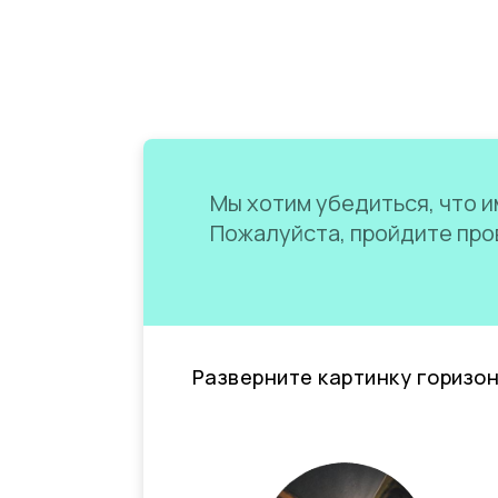
Мы хотим убедиться, что им
Пожалуйста, пройдите пров
Разверните картинку горизо