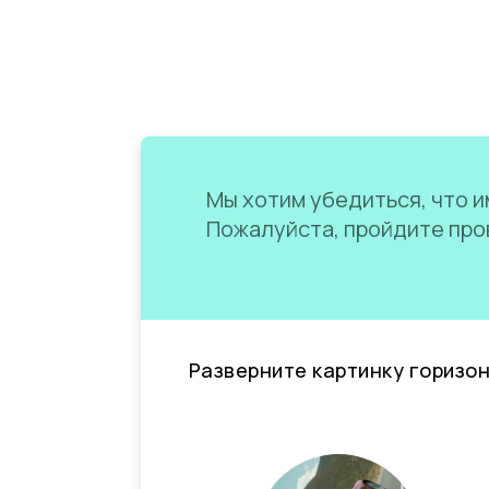
Мы хотим убедиться, что им
Пожалуйста, пройдите пров
Разверните картинку горизо