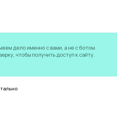
еем дело именно с вами, а не с ботом.
ерку, чтобы получить доступ к сайту.
нтально