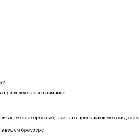
а?
а привлекло наше внимание.
 кликаете со скоростью, намного превышающую ожидаему
t в вашем браузере