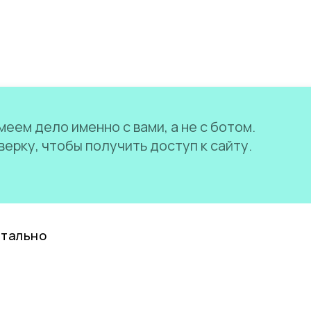
еем дело именно с вами, а не с ботом.
ерку, чтобы получить доступ к сайту.
нтально