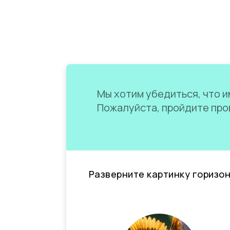
Мы хотим убедиться, что им
Пожалуйста, пройдите пров
Разверните картинку горизо