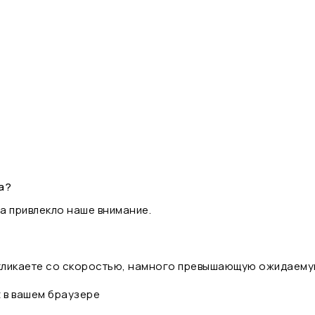
а?
а привлекло наше внимание.
 кликаете со скоростью, намного превышающую ожидаему
t в вашем браузере