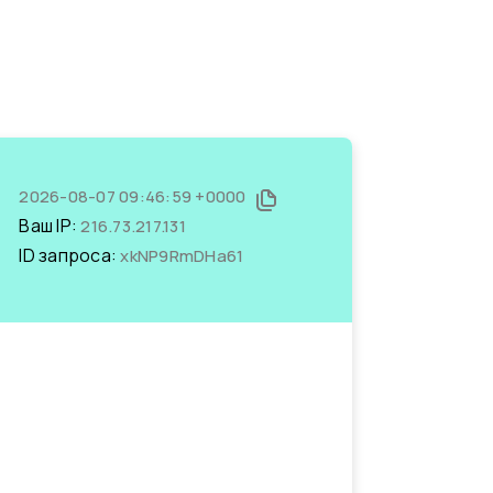
2026-08-07 09:46:59 +0000
Ваш IP:
216.73.217.131
ID запроса:
xkNP9RmDHa61