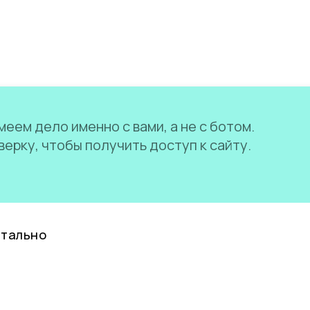
еем дело именно с вами, а не с ботом.
ерку, чтобы получить доступ к сайту.
нтально