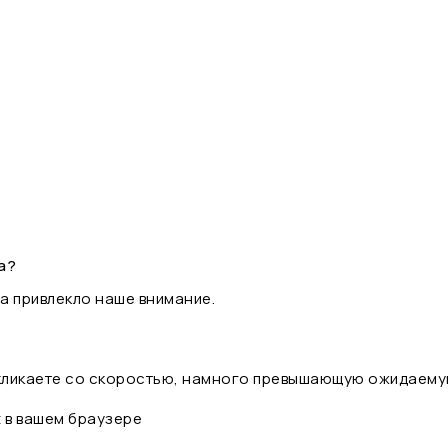
а?
а привлекло наше внимание.
 кликаете со скоростью, намного превышающую ожидаему
t в вашем браузере