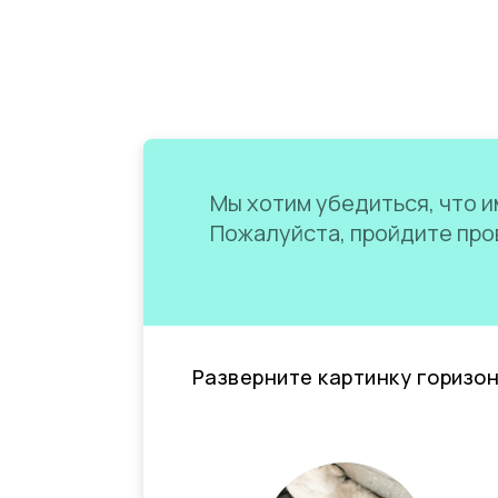
Мы хотим убедиться, что им
Пожалуйста, пройдите пров
Разверните картинку горизо