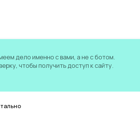
еем дело именно с вами, а не с ботом.
ерку, чтобы получить доступ к сайту.
нтально