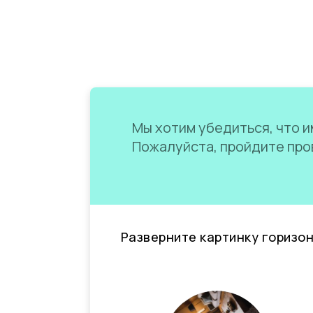
Мы хотим убедиться, что им
Пожалуйста, пройдите пров
Разверните картинку горизо