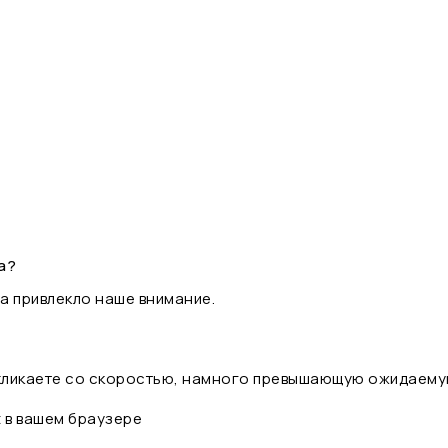
а?
а привлекло наше внимание.
 кликаете со скоростью, намного превышающую ожидаему
t в вашем браузере