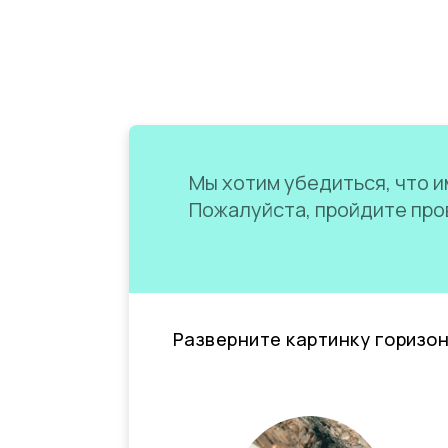
Мы хотим убедиться, что им
Пожалуйста, пройдите пров
Разверните картинку горизо