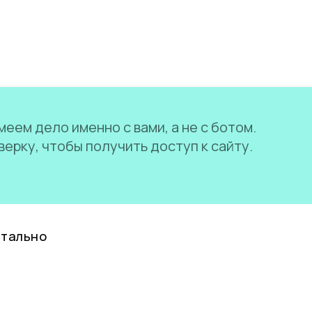
еем дело именно с вами, а не с ботом.
ерку, чтобы получить доступ к сайту.
нтально