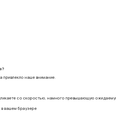
а?
а привлекло наше внимание.
 кликаете со скоростью, намного превышающую ожидаему
t в вашем браузере