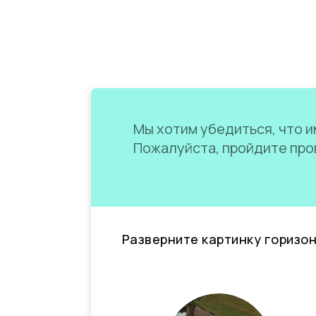
Мы хотим убедиться, что им
Пожалуйста, пройдите пров
Разверните картинку горизо