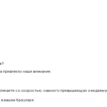
а?
а привлекло наше внимание.
 кликаете со скоростью, намного превышающую ожидаему
t в вашем браузере