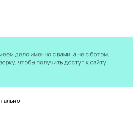
еем дело именно с вами, а не с ботом.
ерку, чтобы получить доступ к сайту.
нтально