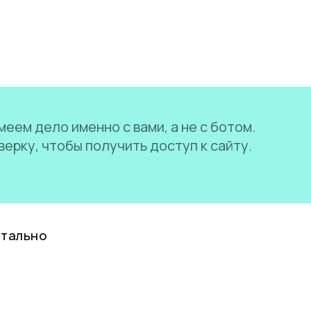
еем дело именно с вами, а не с ботом.
ерку, чтобы получить доступ к сайту.
нтально