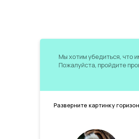
Мы хотим убедиться, что им
Пожалуйста, пройдите пров
Разверните картинку горизо