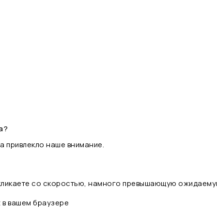
а?
а привлекло наше внимание.
 кликаете со скоростью, намного превышающую ожидаему
t в вашем браузере