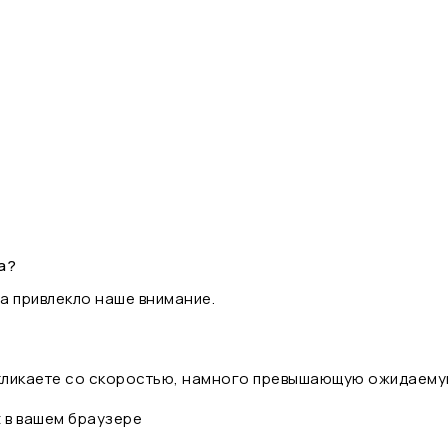
а?
а привлекло наше внимание.
 кликаете со скоростью, намного превышающую ожидаему
t в вашем браузере