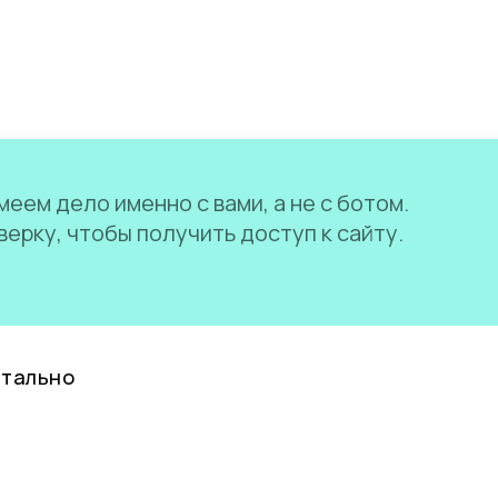
еем дело именно с вами, а не с ботом.
ерку, чтобы получить доступ к сайту.
нтально