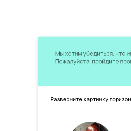
Мы хотим убедиться, что им
Пожалуйста, пройдите пров
Разверните картинку горизо