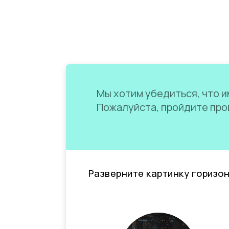
Мы хотим убедиться, что им
Пожалуйста, пройдите пров
Разверните картинку горизо