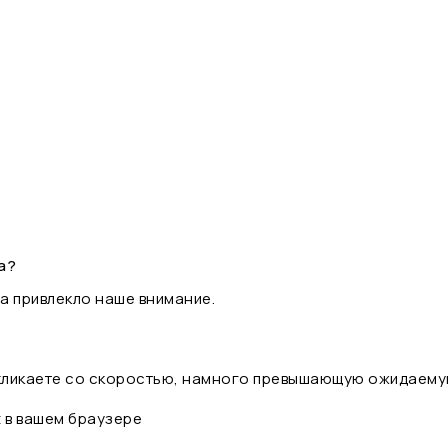
а?
а привлекло наше внимание.
 кликаете со скоростью, намного превышающую ожидаему
t в вашем браузере