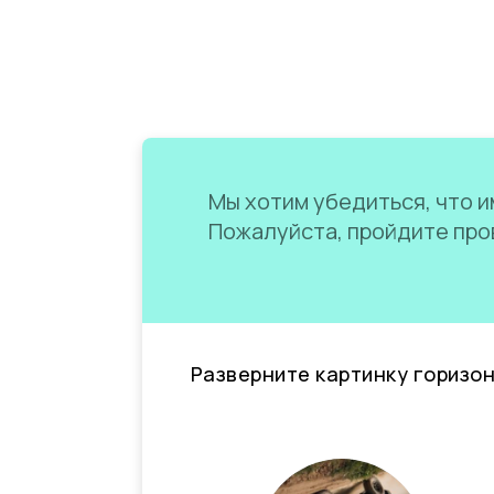
Мы хотим убедиться, что им
Пожалуйста, пройдите пров
Разверните картинку горизо