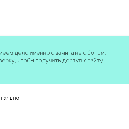
еем дело именно с вами, а не с ботом.
ерку, чтобы получить доступ к сайту.
нтально