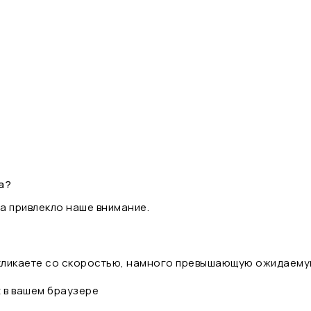
а?
а привлекло наше внимание.
 кликаете со скоростью, намного превышающую ожидаему
t в вашем браузере