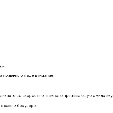
а?
а привлекло наше внимание.
 кликаете со скоростью, намного превышающую ожидаему
t в вашем браузере