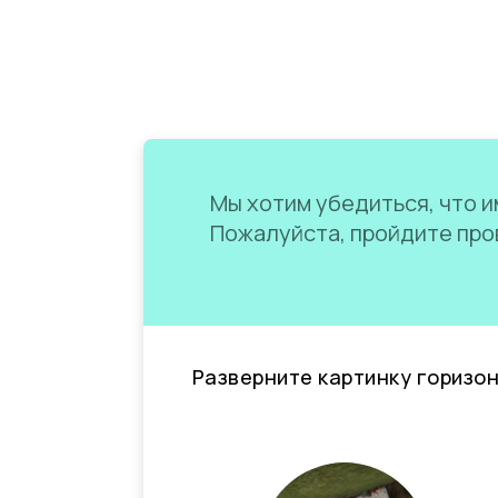
Мы хотим убедиться, что им
Пожалуйста, пройдите пров
Разверните картинку горизо