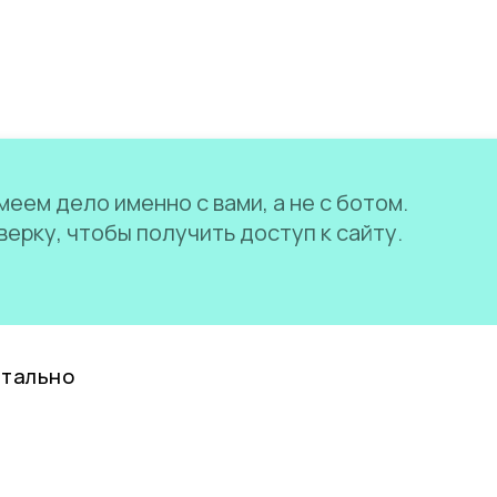
еем дело именно с вами, а не с ботом.
ерку, чтобы получить доступ к сайту.
нтально