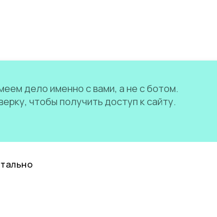
еем дело именно с вами, а не с ботом.
ерку, чтобы получить доступ к сайту.
нтально