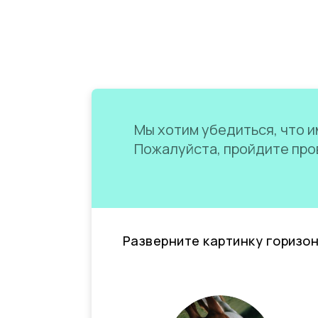
Мы хотим убедиться, что им
Пожалуйста, пройдите пров
Разверните картинку горизо