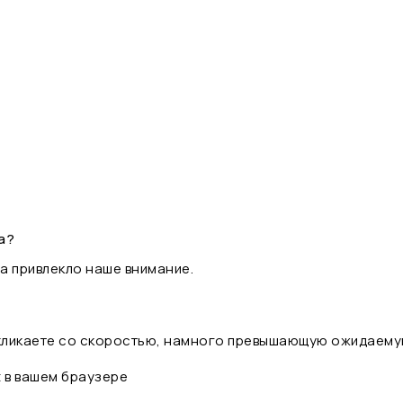
а?
а привлекло наше внимание.
 кликаете со скоростью, намного превышающую ожидаему
t в вашем браузере