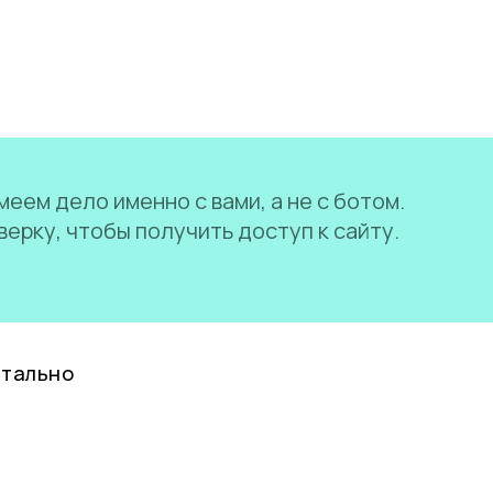
еем дело именно с вами, а не с ботом.
ерку, чтобы получить доступ к сайту.
нтально