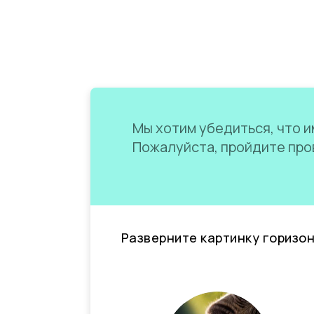
Мы хотим убедиться, что им
Пожалуйста, пройдите пров
Разверните картинку горизо