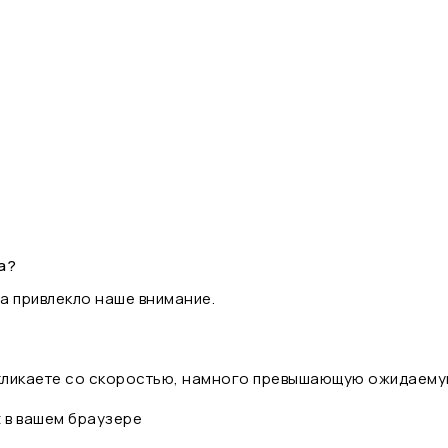
а?
а привлекло наше внимание.
 кликаете со скоростью, намного превышающую ожидаему
t в вашем браузере