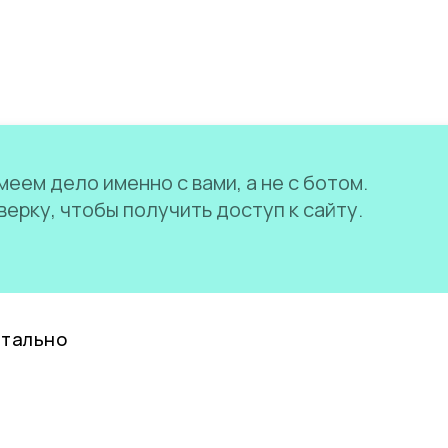
еем дело именно с вами, а не с ботом.
ерку, чтобы получить доступ к сайту.
нтально