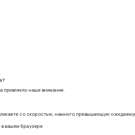
а?
а привлекло наше внимание.
 кликаете со скоростью, намного превышающую ожидаему
t в вашем браузере