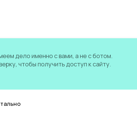
еем дело именно с вами, а не с ботом.
ерку, чтобы получить доступ к сайту.
нтально