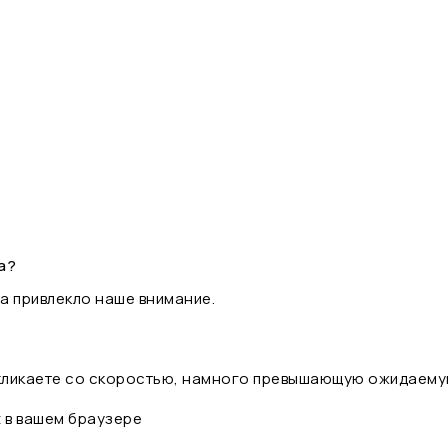
а?
а привлекло наше внимание.
 кликаете со скоростью, намного превышающую ожидаему
t в вашем браузере