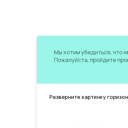
Мы хотим убедиться, что им
Пожалуйста, пройдите пров
Разверните картинку горизо