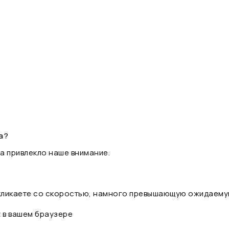
а?
а привлекло наше внимание.
 кликаете со скоростью, намного превышающую ожидаему
t в вашем браузере