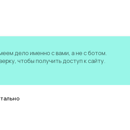
еем дело именно с вами, а не с ботом.
ерку, чтобы получить доступ к сайту.
нтально