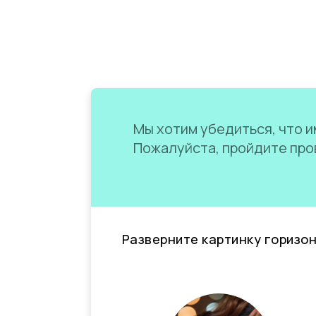
Мы хотим убедиться, что им
Пожалуйста, пройдите пров
Разверните картинку горизо