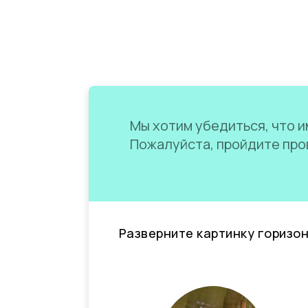
Мы хотим убедиться, что им
Пожалуйста, пройдите пров
Разверните картинку горизо