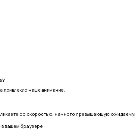
а?
а привлекло наше внимание.
 кликаете со скоростью, намного превышающую ожидаему
t в вашем браузере