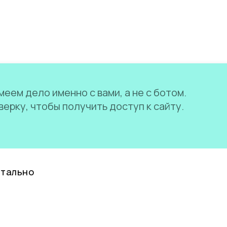
еем дело именно с вами, а не с ботом.
ерку, чтобы получить доступ к сайту.
нтально