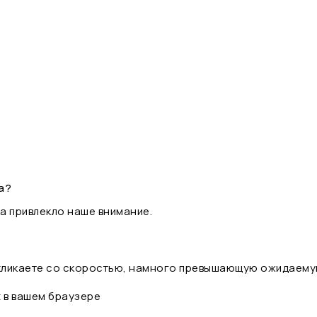
а?
а привлекло наше внимание.
 кликаете со скоростью, намного превышающую ожидаему
t в вашем браузере