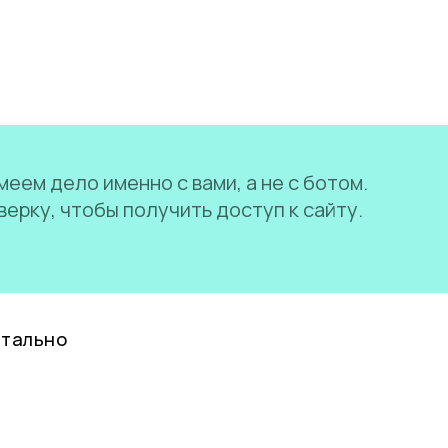
еем дело именно с вами, а не с ботом.
ерку, чтобы получить доступ к сайту.
нтально