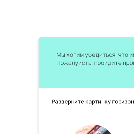
Мы хотим убедиться, что им
Пожалуйста, пройдите пров
Разверните картинку горизо