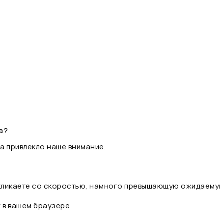
а?
а привлекло наше внимание.
 кликаете со скоростью, намного превышающую ожидаему
t в вашем браузере