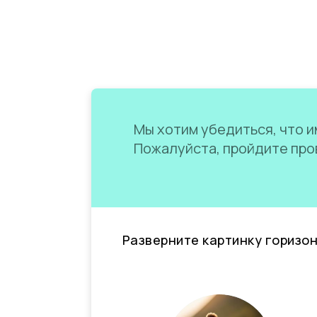
Мы хотим убедиться, что им
Пожалуйста, пройдите пров
Разверните картинку горизо