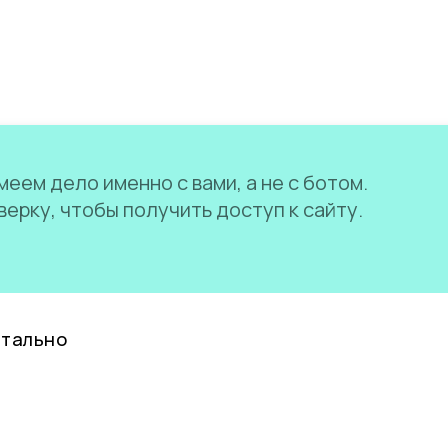
еем дело именно с вами, а не с ботом.
ерку, чтобы получить доступ к сайту.
нтально