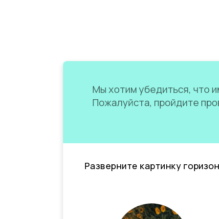
Мы хотим убедиться, что им
Пожалуйста, пройдите пров
Разверните картинку горизо