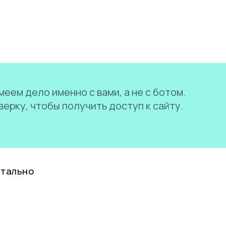
еем дело именно с вами, а не с ботом.
ерку, чтобы получить доступ к сайту.
нтально