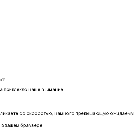
а?
а привлекло наше внимание.
 кликаете со скоростью, намного превышающую ожидаему
t в вашем браузере