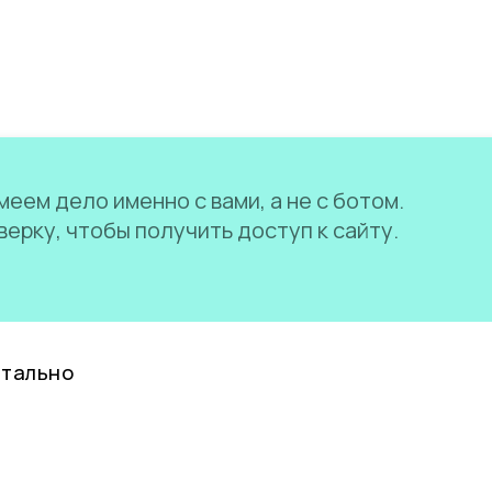
еем дело именно с вами, а не с ботом.
ерку, чтобы получить доступ к сайту.
нтально