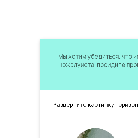
Мы хотим убедиться, что им
Пожалуйста, пройдите пров
Разверните картинку горизо