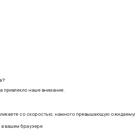
а?
а привлекло наше внимание.
 кликаете со скоростью, намного превышающую ожидаему
t в вашем браузере