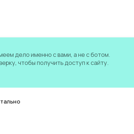
еем дело именно с вами, а не с ботом.
ерку, чтобы получить доступ к сайту.
нтально