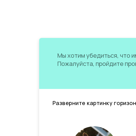
Мы хотим убедиться, что им
Пожалуйста, пройдите пров
Разверните картинку горизо