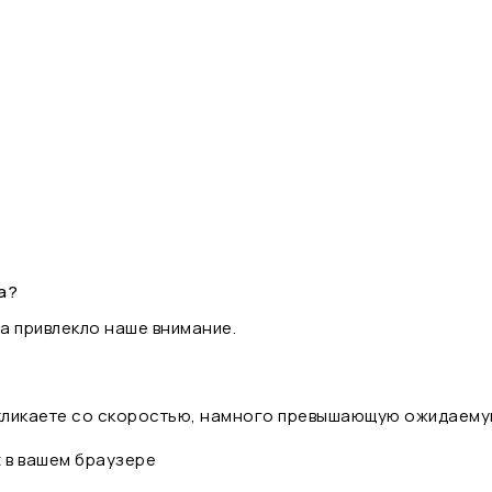
а?
а привлекло наше внимание.
 кликаете со скоростью, намного превышающую ожидаему
t в вашем браузере