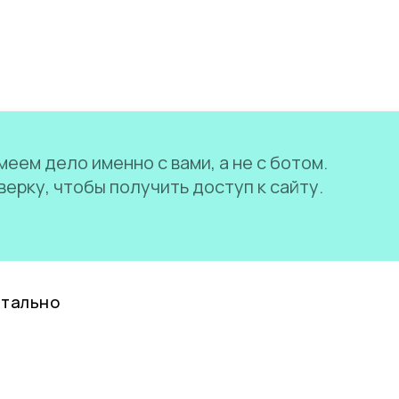
еем дело именно с вами, а не с ботом.
ерку, чтобы получить доступ к сайту.
нтально