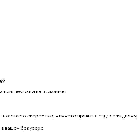
а?
а привлекло наше внимание.
 кликаете со скоростью, намного превышающую ожидаему
t в вашем браузере