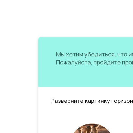
Мы хотим убедиться, что им
Пожалуйста, пройдите пров
Разверните картинку горизо