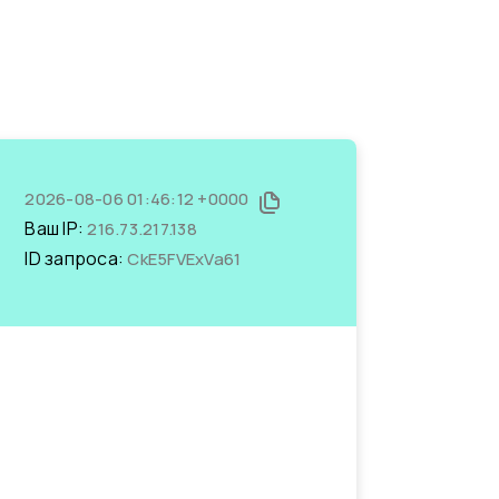
2026-08-06 01:46:12 +0000
Ваш IP:
216.73.217.138
ID запроса:
CkE5FVExVa61