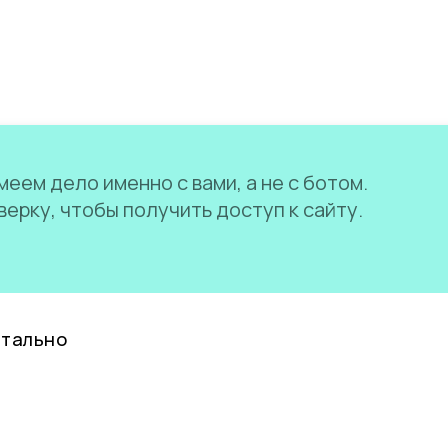
еем дело именно с вами, а не с ботом.
ерку, чтобы получить доступ к сайту.
нтально