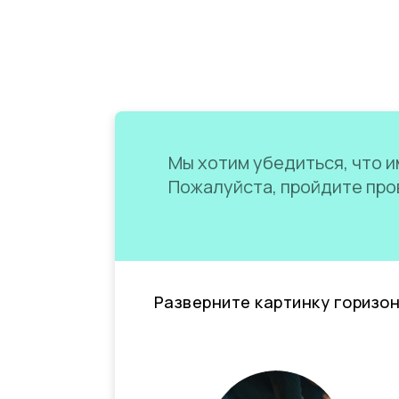
Мы хотим убедиться, что им
Пожалуйста, пройдите пров
Разверните картинку горизо