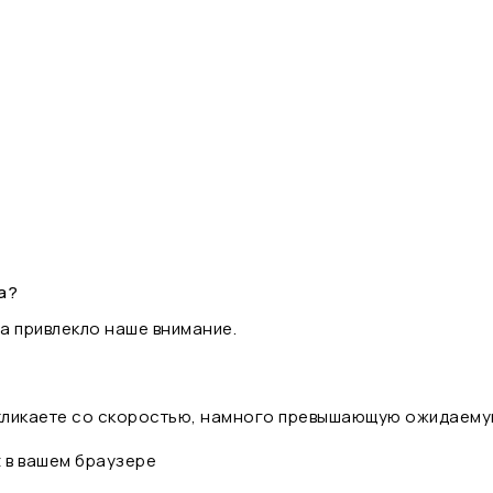
а?
а привлекло наше внимание.
 кликаете со скоростью, намного превышающую ожидаему
t в вашем браузере