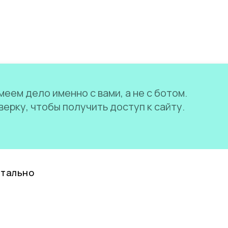
еем дело именно с вами, а не с ботом.
ерку, чтобы получить доступ к сайту.
нтально