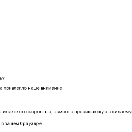
а?
а привлекло наше внимание.
 кликаете со скоростью, намного превышающую ожидаему
t в вашем браузере