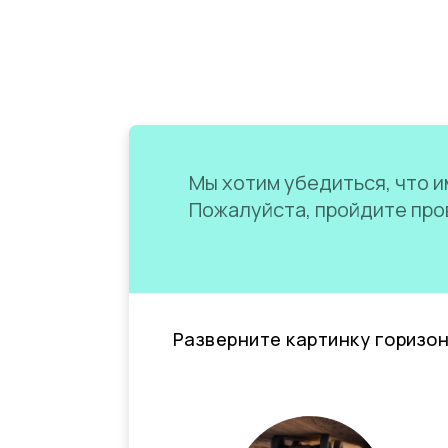
Мы хотим убедиться, что им
Пожалуйста, пройдите пров
Разверните картинку горизо