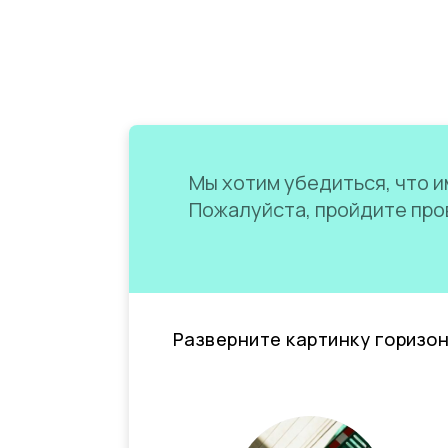
Мы хотим убедиться, что им
Пожалуйста, пройдите пров
Разверните картинку горизо