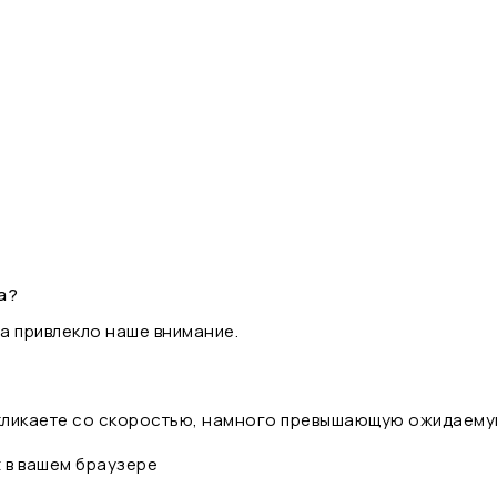
а?
а привлекло наше внимание.
 кликаете со скоростью, намного превышающую ожидаему
t в вашем браузере