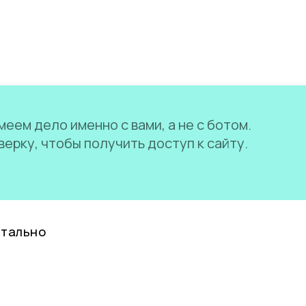
еем дело именно с вами, а не с ботом.
ерку, чтобы получить доступ к сайту.
нтально