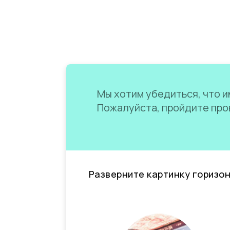
Мы хотим убедиться, что им
Пожалуйста, пройдите пров
Разверните картинку горизо