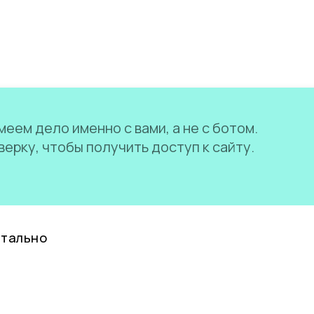
еем дело именно с вами, а не с ботом.
ерку, чтобы получить доступ к сайту.
нтально