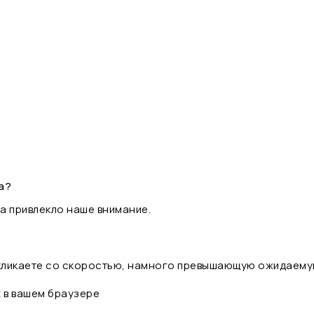
а?
а привлекло наше внимание.
 кликаете со скоростью, намного превышающую ожидаему
t в вашем браузере