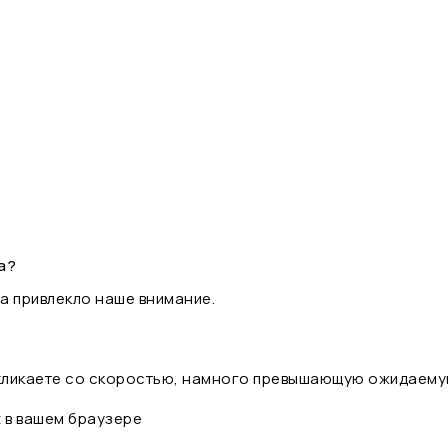
а?
а привлекло наше внимание.
 кликаете со скоростью, намного превышающую ожидаему
t в вашем браузере