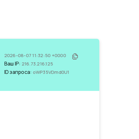
2026-08-07 11:32:50 +0000
Ваш IP:
216.73.216.125
ID запроса:
oWP35VDmd0U1