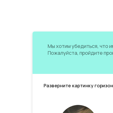
Мы хотим убедиться, что им
Пожалуйста, пройдите пров
Разверните картинку горизо