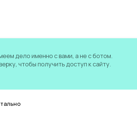
еем дело именно с вами, а не с ботом.
ерку, чтобы получить доступ к сайту.
нтально