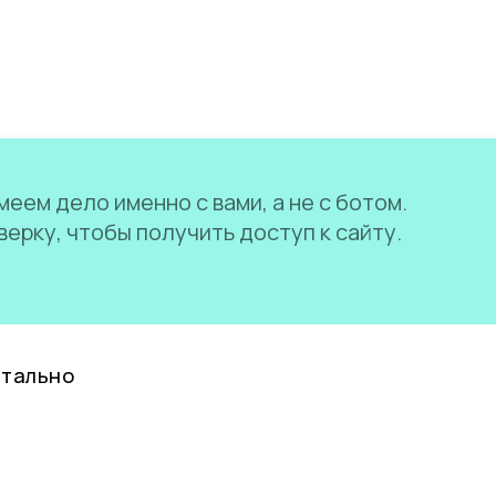
еем дело именно с вами, а не с ботом.
ерку, чтобы получить доступ к сайту.
нтально