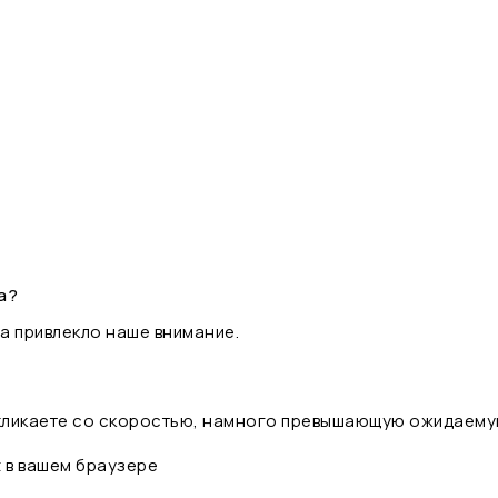
а?
а привлекло наше внимание.
 кликаете со скоростью, намного превышающую ожидаему
t в вашем браузере