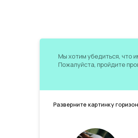
Мы хотим убедиться, что им
Пожалуйста, пройдите пров
Разверните картинку горизо