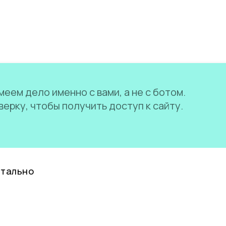
еем дело именно с вами, а не с ботом.
ерку, чтобы получить доступ к сайту.
нтально