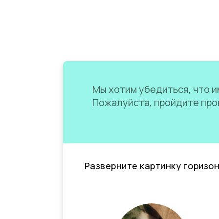
Мы хотим убедиться, что им
Пожалуйста, пройдите пров
Разверните картинку горизо