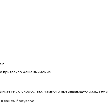
а?
а привлекло наше внимание.
 кликаете со скоростью, намного превышающую ожидаему
t в вашем браузере