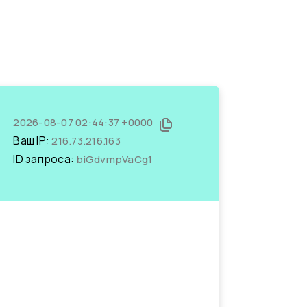
2026-08-07 02:44:37 +0000
Ваш IP:
216.73.216.163
ID запроса:
biGdvmpVaCg1