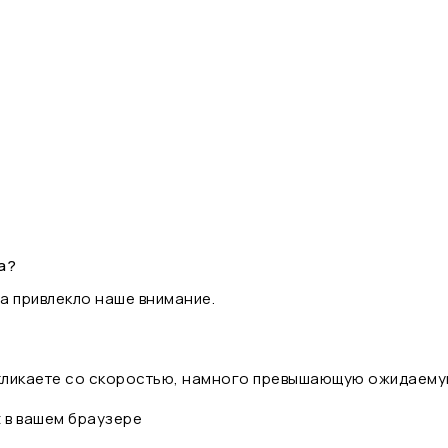
а?
а привлекло наше внимание.
 кликаете со скоростью, намного превышающую ожидаему
t в вашем браузере