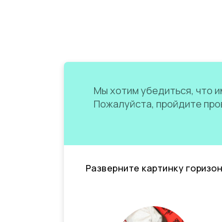
Мы хотим убедиться, что им
Пожалуйста, пройдите пров
Разверните картинку горизо