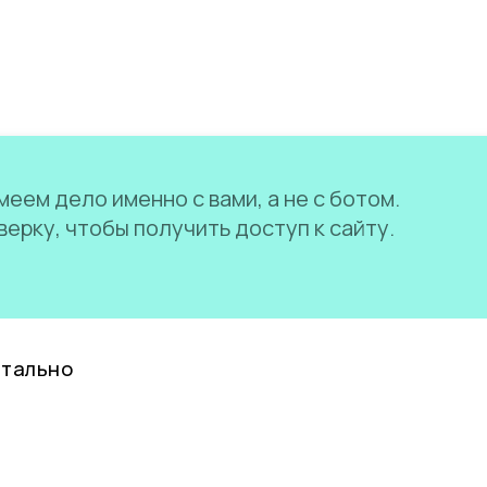
еем дело именно с вами, а не с ботом.
ерку, чтобы получить доступ к сайту.
нтально