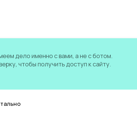
еем дело именно с вами, а не с ботом.
ерку, чтобы получить доступ к сайту.
нтально