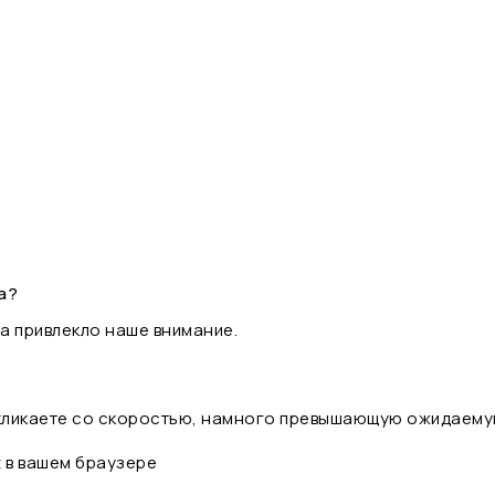
а?
а привлекло наше внимание.
 кликаете со скоростью, намного превышающую ожидаему
t в вашем браузере