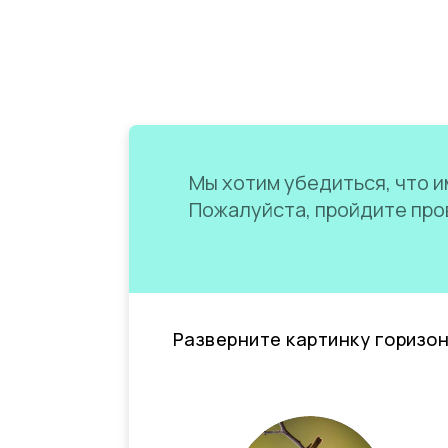
Мы хотим убедиться, что им
Пожалуйста, пройдите пров
Разверните картинку горизо