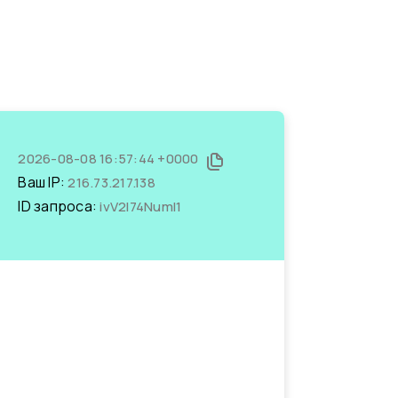
2026-08-08 16:57:44 +0000
Ваш IP:
216.73.217.138
ID запроса:
ivV2I74NumI1