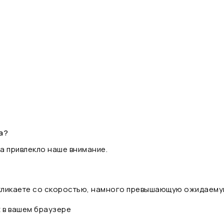
а?
а привлекло наше внимание.
 кликаете со скоростью, намного превышающую ожидаему
t в вашем браузере