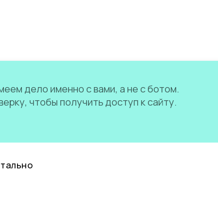
еем дело именно с вами, а не с ботом.
ерку, чтобы получить доступ к сайту.
нтально