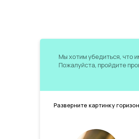
Мы хотим убедиться, что им
Пожалуйста, пройдите пров
Разверните картинку горизо