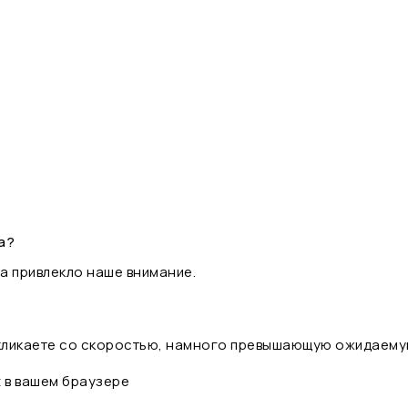
а?
а привлекло наше внимание.
 кликаете со скоростью, намного превышающую ожидаему
t в вашем браузере