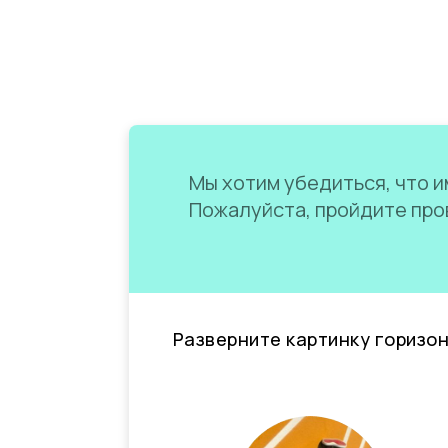
Мы хотим убедиться, что им
Пожалуйста, пройдите пров
Разверните картинку горизо