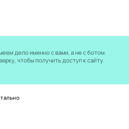
еем дело именно с вами, а не с ботом.
ерку, чтобы получить доступ к сайту.
нтально