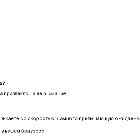
а?
а привлекло наше внимание.
 кликаете со скоростью, намного превышающую ожидаему
t в вашем браузере