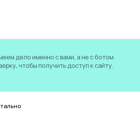
еем дело именно с вами, а не с ботом.
ерку, чтобы получить доступ к сайту.
нтально