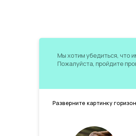
Мы хотим убедиться, что им
Пожалуйста, пройдите пров
Разверните картинку горизо