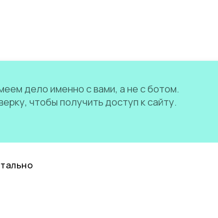
еем дело именно с вами, а не с ботом.
ерку, чтобы получить доступ к сайту.
нтально