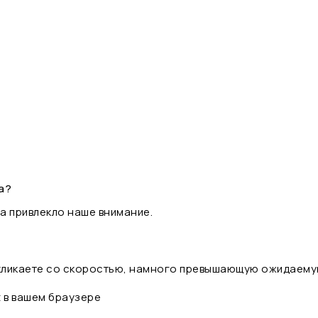
а?
а привлекло наше внимание.
 кликаете со скоростью, намного превышающую ожидаему
t в вашем браузере