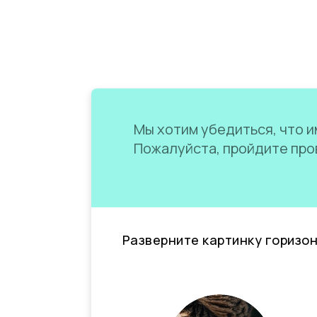
Мы хотим убедиться, что им
Пожалуйста, пройдите пров
Разверните картинку горизо