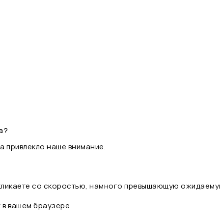
а?
а привлекло наше внимание.
 кликаете со скоростью, намного превышающую ожидаему
t в вашем браузере