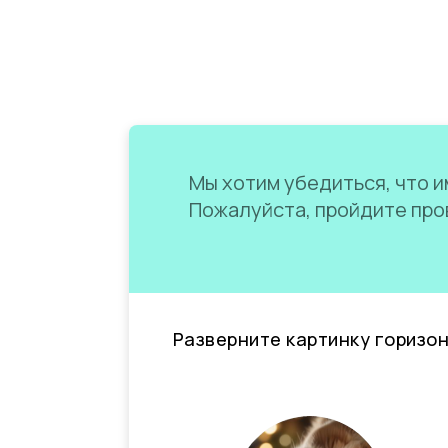
Мы хотим убедиться, что им
Пожалуйста, пройдите пров
Разверните картинку горизо