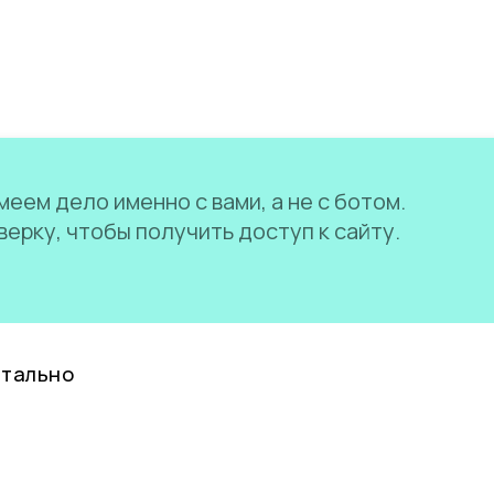
еем дело именно с вами, а не с ботом.
ерку, чтобы получить доступ к сайту.
нтально