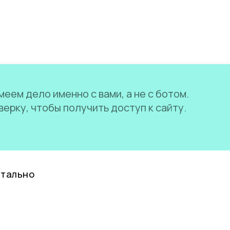
еем дело именно с вами, а не с ботом.
ерку, чтобы получить доступ к сайту.
нтально