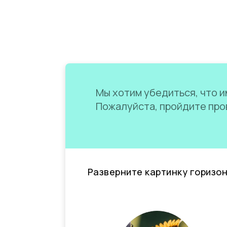
Мы хотим убедиться, что им
Пожалуйста, пройдите пров
Разверните картинку горизо