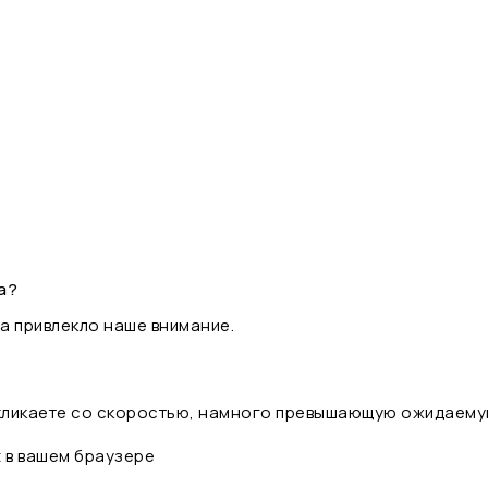
а?
а привлекло наше внимание.
 кликаете со скоростью, намного превышающую ожидаему
t в вашем браузере