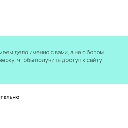
еем дело именно с вами, а не с ботом.
ерку, чтобы получить доступ к сайту.
нтально