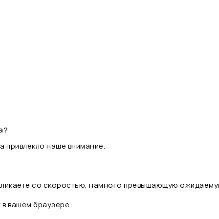
а?
а привлекло наше внимание.
 кликаете со скоростью, намного превышающую ожидаему
t в вашем браузере