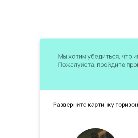
Мы хотим убедиться, что им
Пожалуйста, пройдите пров
Разверните картинку горизо