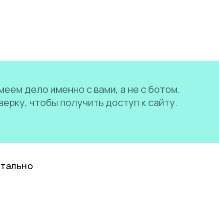
еем дело именно с вами, а не с ботом.
ерку, чтобы получить доступ к сайту.
нтально