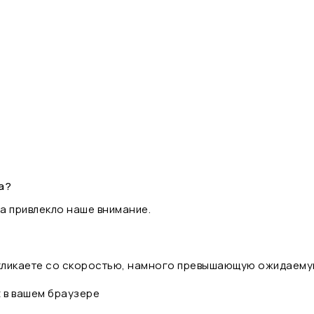
а?
а привлекло наше внимание.
 кликаете со скоростью, намного превышающую ожидаему
t в вашем браузере