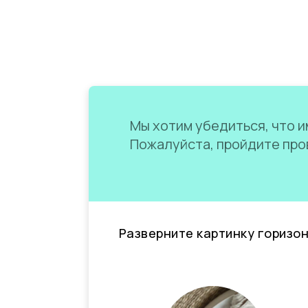
Мы хотим убедиться, что им
Пожалуйста, пройдите пров
Разверните картинку горизо