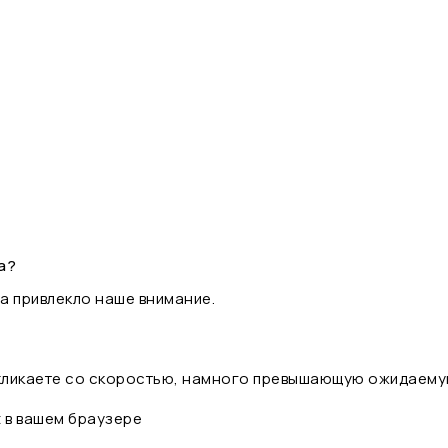
а?
а привлекло наше внимание.
 кликаете со скоростью, намного превышающую ожидаему
t в вашем браузере