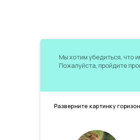
Мы хотим убедиться, что им
Пожалуйста, пройдите пров
Разверните картинку горизо