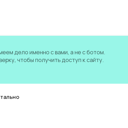
еем дело именно с вами, а не с ботом.
ерку, чтобы получить доступ к сайту.
нтально