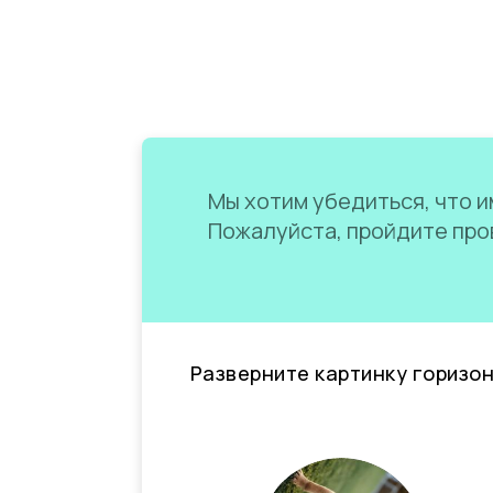
Мы хотим убедиться, что им
Пожалуйста, пройдите пров
Разверните картинку горизо