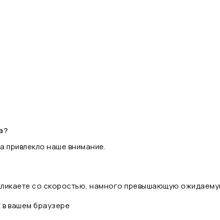
а?
а привлекло наше внимание.
 кликаете со скоростью, намного превышающую ожидаему
t в вашем браузере