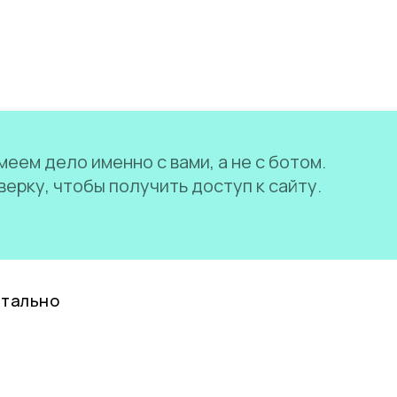
еем дело именно с вами, а не с ботом.
ерку, чтобы получить доступ к сайту.
нтально