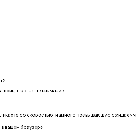
а?
а привлекло наше внимание.
 кликаете со скоростью, намного превышающую ожидаему
t в вашем браузере