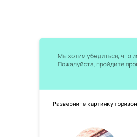
Мы хотим убедиться, что им
Пожалуйста, пройдите пров
Разверните картинку горизо