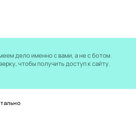
еем дело именно с вами, а не с ботом.
ерку, чтобы получить доступ к сайту.
нтально