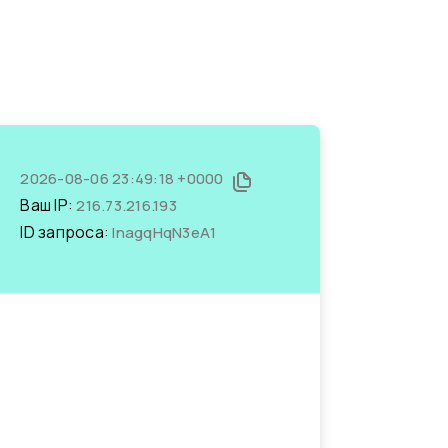
2026-08-06 23:49:18 +0000
Ваш IP:
216.73.216.193
ID запроса:
InagqHqN3eA1