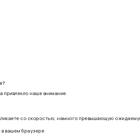
а?
а привлекло наше внимание.
 кликаете со скоростью, намного превышающую ожидаему
t в вашем браузере