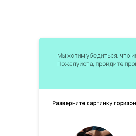
Мы хотим убедиться, что им
Пожалуйста, пройдите пров
Разверните картинку горизо