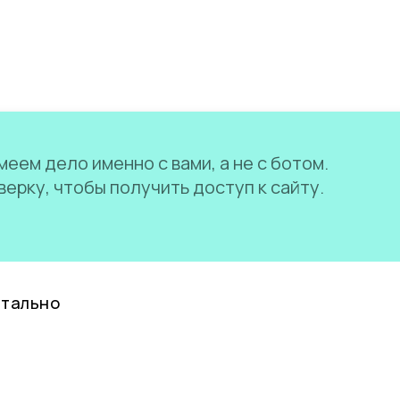
еем дело именно с вами, а не с ботом.
ерку, чтобы получить доступ к сайту.
нтально