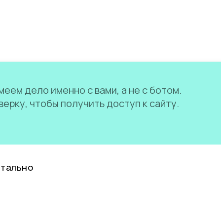
еем дело именно с вами, а не с ботом.
ерку, чтобы получить доступ к сайту.
нтально