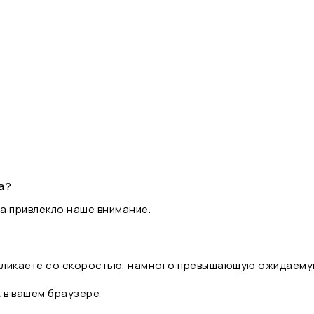
а?
а привлекло наше внимание.
 кликаете со скоростью, намного превышающую ожидаему
t в вашем браузере