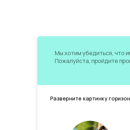
Мы хотим убедиться, что им
Пожалуйста, пройдите пров
Разверните картинку горизо