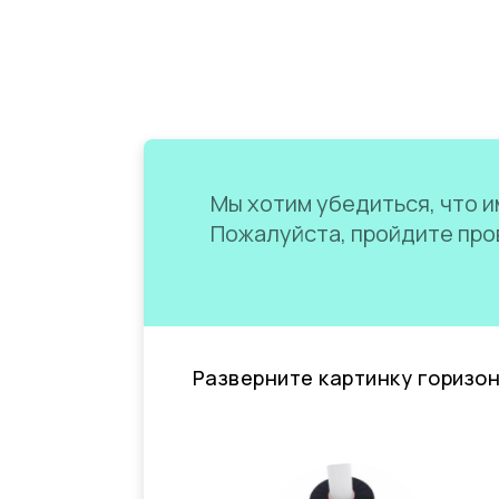
Мы хотим убедиться, что им
Пожалуйста, пройдите пров
Разверните картинку горизо