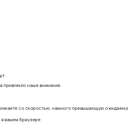
а?
а привлекло наше внимание.
 кликаете со скоростью, намного превышающую ожидаему
t в вашем браузере