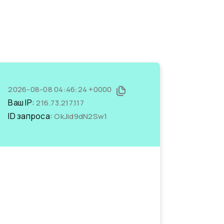
2026-08-08 04:46:24 +0000
Ваш IP:
216.73.217.117
ID запроса:
OkJid9dN2Sw1