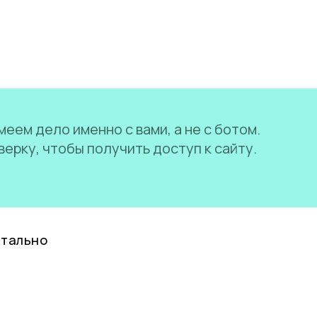
еем дело именно с вами, а не с ботом.
ерку, чтобы получить доступ к сайту.
нтально